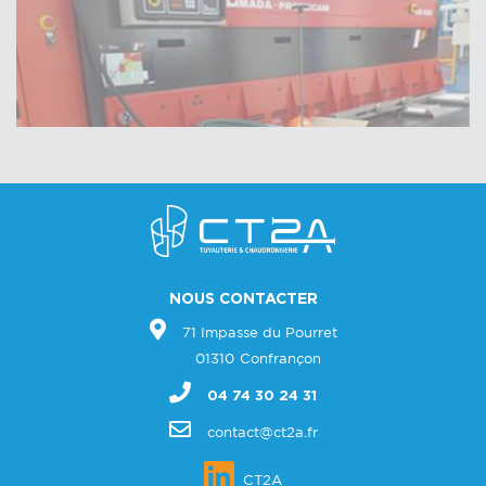
NOUS CONTACTER
71 Impasse du Pourret
01310
Confrançon
04 74 30 24 31
contact@ct2a.fr
CT2A